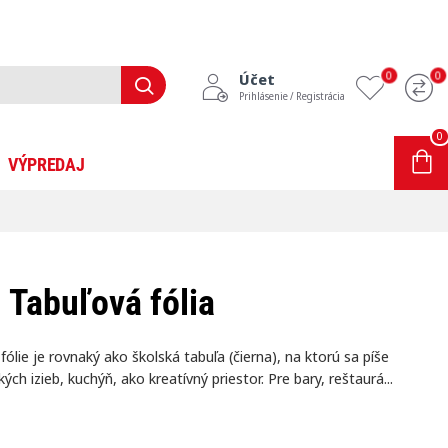
0
0
Účet
Prihlásenie / Registrácia
0
0 ks - 0,00€
VÝPREDAJ
INFORMÁCIE
BLOG
Tabuľová fólia
ólie je rovnaký ako školská tabuľa (čierna), na ktorú sa píše
ch izieb, kuchýň, ako kreatívný priestor. Pre bary, reštaurá...