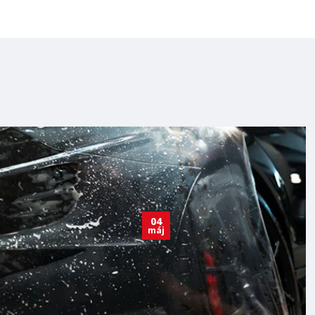
04
máj