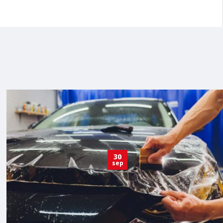
30
sep