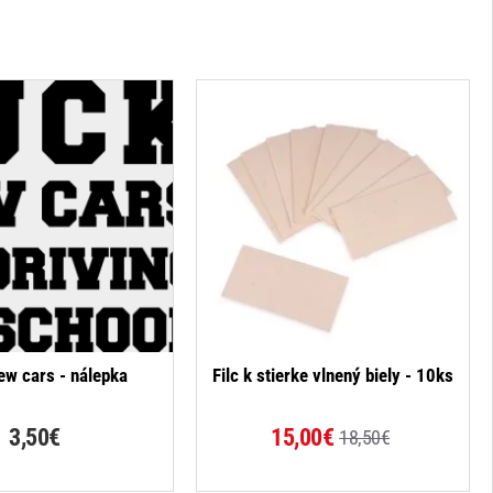
-19%
ew cars - nálepka
Filc k stierke vlnený biely - 10ks
3,50€
15,00€
18,50€