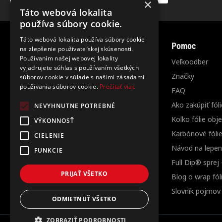
×
Táto webová lokalita
používa súbory cookie.
Táto webová lokalita používa súbory cookie
Informácie
Pomoc
na zlepšenie používateľskej skúsenosti.
Používaním našej webovej lokality
O nás
Veľkoodber
vyjadrujete súhlas s používaním všetkých
Kontakt
Značky
súborov cookie v súlade s našimi zásadami
používania súborov cookie.
Prečítať viac
Doprava a platba
FAQ
Obchodné podmienky
Ako zakúpiť fóli
NEVYHNUTNE POTREBNÉ
Ochrana osobných údajov
Koľko fólie obj
VÝKONNOSŤ
Cookies
Karbónové fóli
CIELENIE
Návod na lepeni
FUNKCIE
Full Dip® sprej
PRIJAŤ VŠETKO
Blog o wrap fól
Slovník pojmov
ODMIETNUŤ VŠETKO
ZOBRAZIŤ PODROBNOSTI