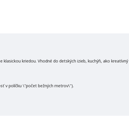
m
a
íše klasickou kriedou. Vhodné do detských izieb, kuchýň, ako kreatívný
osť v políčku \"počet bežných metrov\").