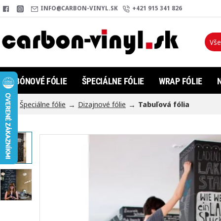
INFO@CARBON-VINYL.SK
+421 915 341 826
Vše
Hľada
KARBÓNOVÉ FÓLIE
ŠPECIÁLNE FÓLIE
WRAP FÓLIE
Špeciálne fólie
Dizajnové fólie
Tabuľová fólia
h
o
m
e