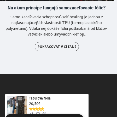
Na akom princípe fungujú samozaceľovacie fólie?
Samo-zaceľovacia schopnosť (self-healing) je jednou z
najfascinujúcejších vlastností TPU (termoplastického
polyuretánu). Vďaka nej dokáže fólia poškriabaná od kľúčov,
vetvičiek alebo umývacích kief op..
POKRAČOVAŤ V ČÍTANÍ
Tabuľová fólia
20,50€