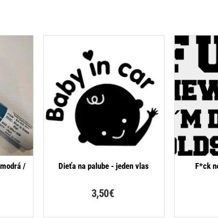
- modrá /
Dieťa na palube - jeden vlas
F*ck n
3,50€