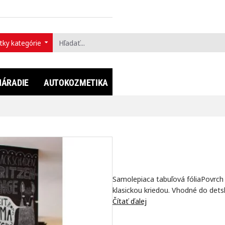
tky kategórie
ť...
NÁRADIE
AUTOKOZMETIKA
FULLDIP®
LIFESTYLE
Samolepiaca tabuľová fóliaPovrch f
klasickou kriedou. Vhodné do detský
Čítať ďalej