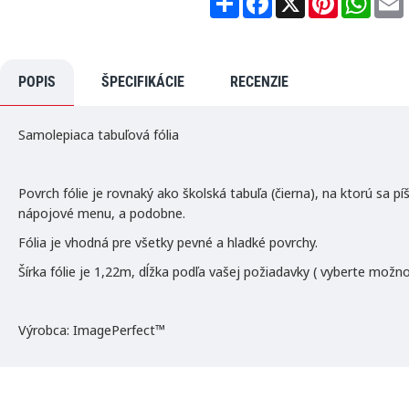
h
a
i
h
a
c
n
a
r
e
t
t
i
e
b
e
s
l
o
r
A
POPIS
ŠPECIFIKÁCIE
RECENZIE
o
e
p
k
s
p
t
Samolepiaca tabuľová fólia
Povrch fólie je rovnaký ako školská tabuľa (čierna), na ktorú sa p
nápojové menu, a podobne.
Fólia je vhodná pre všetky pevné a hladké povrchy.
Šírka fólie je 1,22m, dĺžka podľa vašej požiadavky ( vyberte možn
Výrobca: ImagePerfect™