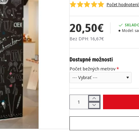
Počet hodnotení:
20,50€
SKLAD
Model:
sa
Bez DPH: 16,67€
Dostupné možnosti
Počet bežných metrov
E