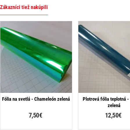
Zákazníci tiež nakúpili
NOVINKA
Fólia na svetlá - Chameleón zelená
Plotrová fólia teplotná 
zelená
7,50€
12,50€