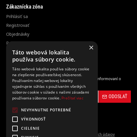
Zákaznícka zóna
Prihlásiť sa
Registrovať
Objednávky
Reklamácia / vrátenie tovaru
×
Zrušenie objednávky
Táto webová lokalita
používa súbory cookie.
Odber noviniek
Táto webová lokalita používa súbory cookie
na zlepšenie používateľskej skúsenosti.
Zaregistrujte sa do nášho odberu noviniek a buďte informovaní o
Používaním našej webovej lokality
novinkách a propagačných akciách.
vyjadrujete súhlas s používaním všetkých
súborov cookie v súlade s našimi zásadami
ODOSLAŤ
používania súborov cookie.
Prečítať viac
NEVYHNUTNE POTREBNÉ
VÝKONNOSŤ
CIELENIE
Prečítal(a) som si a súhlasím s
Ochrana osobných údajov