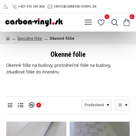
+421 915 341 826
INFO@CARBON-VINYL.SK
0
0
Špeciálne fólie
Okenné fólie
h
o
Okenné fólie
m
e
Okenné fólie na budovy, protislnečné fólie na budovy,
zrkadlové fólie do itneriéru.
0