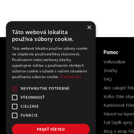
×
Táto webová lokalita
používa súbory cookie.
Táto webová lokalita používa súbory cookie
Informácie
Pomoc
na zlepšenie používateľskej skúsenosti.
Používaním našej webovej lokality
O nás
Veľkoodber
vyjadrujete súhlas s používaním všetkých
Kontakt
Značky
súborov cookie v súlade s našimi zásadami
používania súborov cookie.
Prečítať viac
Doprava a platba
FAQ
Obchodné podmienky
Ako zakúpiť fóli
NEVYHNUTNE POTREBNÉ
Ochrana osobných údajov
Koľko fólie obj
VÝKONNOSŤ
Cookies
Karbónové fóli
CIELENIE
Návod na lepeni
FUNKCIE
Full Dip® sprej
PRIJAŤ VŠETKO
Blog o wrap fól