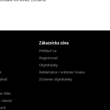
Zákaznícka zóna
Prihlásiť sa
Registrovať
Objednávky
e
Reklamácia / vrátenie tovaru
ednať
Zrušenie objednávky
e
e fólie
 - návod
iách