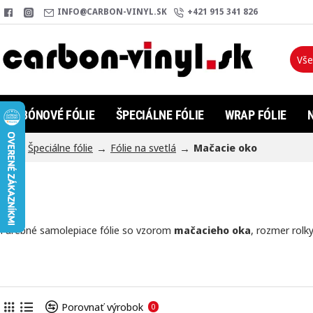
INFO@CARBON-VINYL.SK
+421 915 341 826
Vše
Hľada
KARBÓNOVÉ FÓLIE
ŠPECIÁLNE FÓLIE
WRAP FÓLIE
Špeciálne fólie
Fólie na svetlá
Mačacie oko
h
o
m
e
Farebné samolepiace fólie so vzorom
mačacieho oka
, rozmer rolk
Porovnať výrobok
0