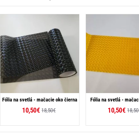
-43%
Fólia na svetlá - mačacie oko čierna
Fólia na svetlá - mačac
10,50€
10,50€
18,50€
18,50