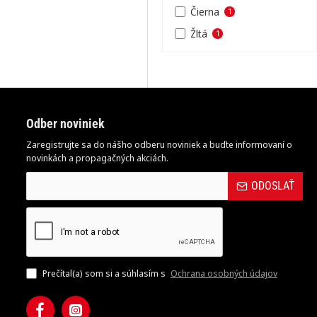
Čierna
1
Žltá
1
Odber noviniek
Zaregistrujte sa do nášho odberu noviniek a buďte informovaní o
novinkách a propagačných akciách.
ODOSLAŤ
Prečítal(a) som si a súhlasím s
Ochrana osobných údajov