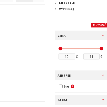
LIFESTYLE
VÝPREDAJ
Filter
Zmazať
CENA
€
€
AIR FREE
Nie
2
FARBA