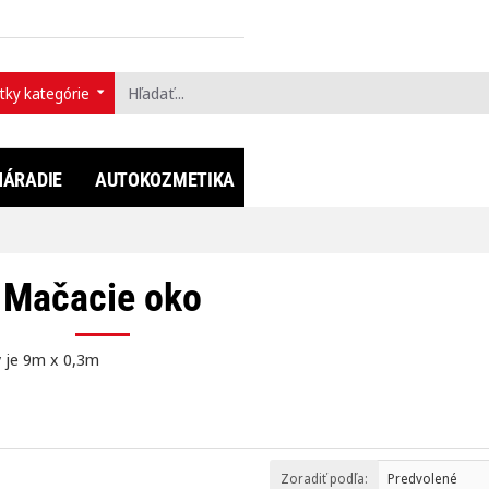
tky kategórie
ť...
NÁRADIE
AUTOKOZMETIKA
FULLDIP®
LIFESTYLE
Mačacie oko
y je 9m x 0,3m
Zoradiť podľa: