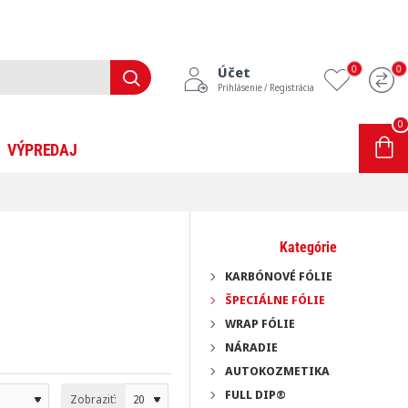
0
0
Účet
Prihlásenie / Registrácia
0
0 ks - 0,00€
VÝPREDAJ
INFORMÁCIE
BLOG
Kategórie
KARBÓNOVÉ FÓLIE
ŠPECIÁLNE FÓLIE
WRAP FÓLIE
NÁRADIE
AUTOKOZMETIKA
FULL DIP®
Zobraziť: