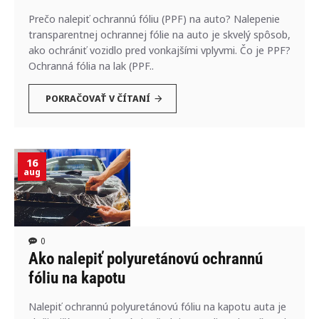
Prečo nalepiť ochrannú fóliu (PPF) na auto? Nalepenie
transparentnej ochrannej fólie na auto je skvelý spôsob,
ako ochrániť vozidlo pred vonkajšími vplyvmi. Čo je PPF?
Ochranná fólia na lak (PPF..
POKRAČOVAŤ V ČÍTANÍ
16
aug
0
Ako nalepiť polyuretánovú ochrannú
fóliu na kapotu
Nalepiť ochrannú polyuretánovú fóliu na kapotu auta je