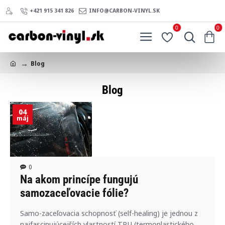
+421 915 341 826
INFO@CARBON-VINYL.SK
0
0
Blog
h
o
Blog
m
e
04
máj
0
Na akom princípe fungujú
samozaceľovacie fólie?
Samo-zaceľovacia schopnosť (self-healing) je jednou z
najfascinujúcejších vlastností TPU (termoplastického