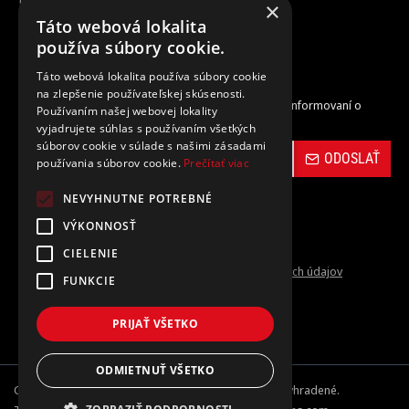
×
Táto webová lokalita
Zrušenie objednávky
používa súbory cookie.
Táto webová lokalita používa súbory cookie
Odber noviniek
na zlepšenie používateľskej skúsenosti.
Zaregistrujte sa do nášho odberu noviniek a buďte informovaní o
Používaním našej webovej lokality
novinkách a propagačných akciách.
vyjadrujete súhlas s používaním všetkých
súborov cookie v súlade s našimi zásadami
ODOSLAŤ
používania súborov cookie.
Prečítať viac
NEVYHNUTNE POTREBNÉ
VÝKONNOSŤ
CIELENIE
Prečítal(a) som si a súhlasím s
Ochrana osobných údajov
FUNKCIE
PRIJAŤ VŠETKO
ODMIETNUŤ VŠETKO
Copyright © 2024-26, carbon-vinyl.sk, Všetky práva vyhradené.