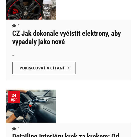
0
CZ Jak dokonale vyčistit elektrony, aby
vypadaly jako nové
..
POKRAČOVAŤ V ČÍTANÍ
24
apr
0
Detailing interiéru krok za krokom: Od