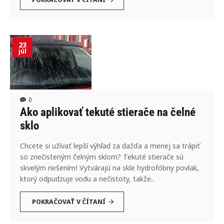
23
júl
0
Ako aplikovať tekuté stierače na čelné
sklo
Chcete si užívať lepší výhľad za dažďa a menej sa trápiť
so znečisteným čelným sklom? Tekuté stierače sú
skvelým riešením! Vytvárajú na skle hydrofóbny povlak,
ktorý odpudzuje vodu a nečistoty, takže..
POKRAČOVAŤ V ČÍTANÍ