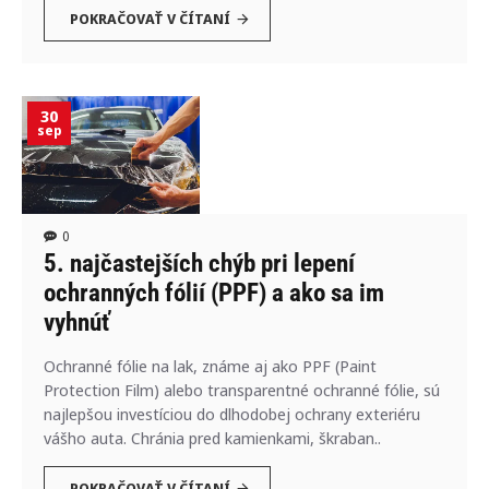
POKRAČOVAŤ V ČÍTANÍ
30
sep
0
5. najčastejších chýb pri lepení
ochranných fólií (PPF) a ako sa im
vyhnúť
Ochranné fólie na lak, známe aj ako PPF (Paint
Protection Film) alebo transparentné ochranné fólie, sú
najlepšou investíciou do dlhodobej ochrany exteriéru
vášho auta. Chránia pred kamienkami, škraban..
POKRAČOVAŤ V ČÍTANÍ