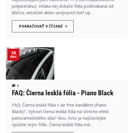
polyuretánu). Vďaka nej dokáže fólia poškriabaná od
kľúčov, vetvičiek alebo umývacích kief op..
POKRAČOVAŤ V ČÍTANÍ
10
dec
0
FAQ: Čierna lesklá fólia - Piano Black
FAQ: Čierna lesklá fólia s Air free kanálikmi (Piano
Black)1. Vytvorí čierna lesklá fólia na streche efekt
panoramatického skla? Áno, toto je najčastejšie
využitie tejto fólie. Čierna lesklá fólia má ..