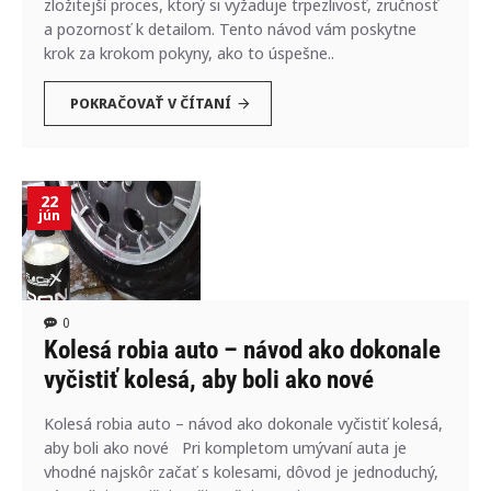
zložitejší proces, ktorý si vyžaduje trpezlivosť, zručnosť
a pozornosť k detailom. Tento návod vám poskytne
krok za krokom pokyny, ako to úspešne..
POKRAČOVAŤ V ČÍTANÍ
22
jún
0
Kolesá robia auto – návod ako dokonale
vyčistiť kolesá, aby boli ako nové
Kolesá robia auto – návod ako dokonale vyčistiť kolesá,
aby boli ako nové Pri kompletom umývaní auta je
vhodné najskôr začať s kolesami, dôvod je jednoduchý,