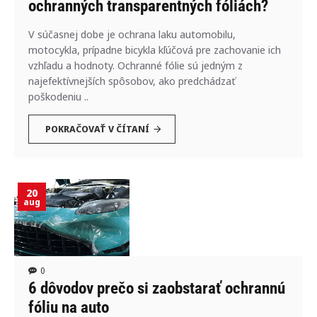
ochranných transparentných fóliách?
V súčasnej dobe je ochrana laku automobilu,
motocykla, prípadne bicykla kľúčová pre zachovanie ich
vzhľadu a hodnoty. Ochranné fólie sú jedným z
najefektívnejších spôsobov, ako predchádzať
poškodeniu ..
POKRAČOVAŤ V ČÍTANÍ
20
aug
0
6 dôvodov prečo si zaobstarať ochrannú
fóliu na auto