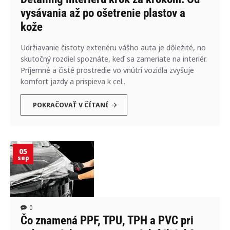
vysávania až po ošetrenie plastov a
kože
Udržiavanie čistoty exteriéru vášho auta je dôležité, no
skutočný rozdiel spoznáte, keď sa zameriate na interiér.
Príjemné a čisté prostredie vo vnútri vozidla zvyšuje
komfort jazdy a prispieva k cel..
POKRAČOVAŤ V ČÍTANÍ
05
sep
0
Čo znamená PPF, TPU, TPH a PVC pri