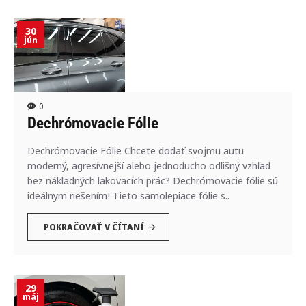
30
jún
0
Dechrómovacie Fólie
Dechrómovacie Fólie Chcete dodať svojmu autu
moderný, agresívnejší alebo jednoducho odlišný vzhľad
bez nákladných lakovacích prác? Dechrómovacie fólie sú
ideálnym riešením! Tieto samolepiace fólie s..
POKRAČOVAŤ V ČÍTANÍ
29
máj