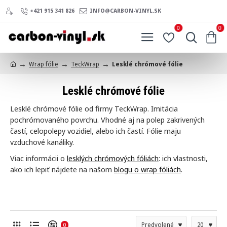
+421 915 341 826
INFO@CARBON-VINYL.SK
0
0
Wrap fólie
TeckWrap
Lesklé chrómové fólie
h
o
Lesklé chrómové fólie
m
e
Lesklé chrómové fólie od firmy TeckWrap. Imitácia
pochrómovaného povrchu. Vhodné aj na polep zakrivených
častí, celopolepy vozidiel, alebo ich častí. Fólie maju
vzduchové kanáliky.
Viac informácii o
lesklých chrómových fóliách
: ich vlastnosti,
ako ich lepiť nájdete na našom
blogu o wrap fóliách
.
0