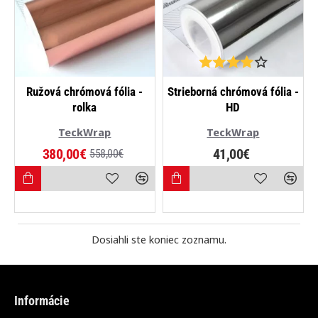
-32%
NAJPREDÁVANEJŠIE
Ružová chrómová fólia -
Strieborná chrómová fólia -
rolka
HD
TeckWrap
TeckWrap
380,00€
41,00€
558,00€
Dosiahli ste koniec zoznamu.
Informácie