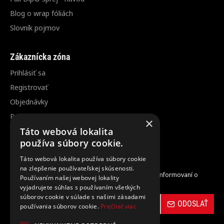
Blog o wrap fóliách
Slovník pojmov
Zákaznícka zóna
Prihlásiť sa
Registrovať
Objednávky
Reklamácia / vrátenie tovaru
×
Zrušenie objednávky
Táto webová lokalita
používa súbory cookie.
Odber noviniek
Táto webová lokalita používa súbory cookie
na zlepšenie používateľskej skúsenosti.
Zaregistrujte sa do nášho odberu noviniek a buďte informovaní o
Používaním našej webovej lokality
novinkách a propagačných akciách.
vyjadrujete súhlas s používaním všetkých
súborov cookie v súlade s našimi zásadami
ODOSLAŤ
používania súborov cookie.
Prečítať viac