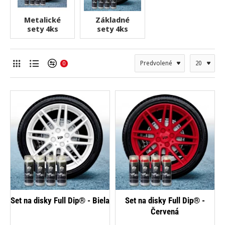
Metalické
Základné
sety 4ks
sety 4ks
0
-23%
-23%
Set na disky Full Dip® - Biela
Set na disky Full Dip® -
Červená