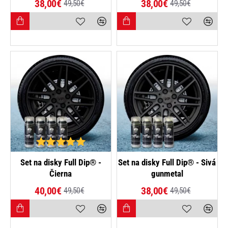
38,00€
38,00€
49,50€
49,50€
-23%
NAJPREDÁVANEJŠIE
Set na disky Full Dip® -
Set na disky Full Dip® - Sivá
Čierna
gunmetal
-19%
40,00€
38,00€
49,50€
49,50€