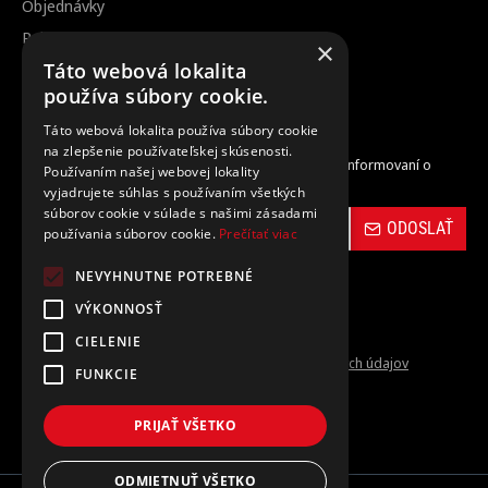
Objednávky
Reklamácia / vrátenie tovaru
×
Táto webová lokalita
Zrušenie objednávky
používa súbory cookie.
Táto webová lokalita používa súbory cookie
Odber noviniek
na zlepšenie používateľskej skúsenosti.
Zaregistrujte sa do nášho odberu noviniek a buďte informovaní o
Používaním našej webovej lokality
novinkách a propagačných akciách.
vyjadrujete súhlas s používaním všetkých
súborov cookie v súlade s našimi zásadami
ODOSLAŤ
používania súborov cookie.
Prečítať viac
NEVYHNUTNE POTREBNÉ
VÝKONNOSŤ
CIELENIE
Prečítal(a) som si a súhlasím s
Ochrana osobných údajov
FUNKCIE
PRIJAŤ VŠETKO
ODMIETNUŤ VŠETKO