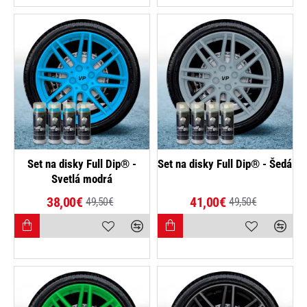
-23%
-17%
Set na disky Full Dip® -
Set na disky Full Dip® - Šedá
Svetlá modrá
38,00€
41,00€
49,50€
49,50€