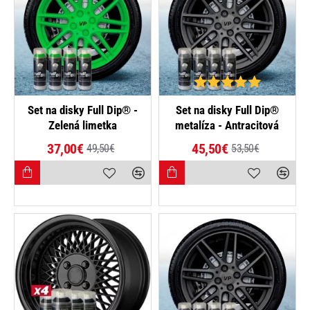
-25%
-15%
Set na disky Full Dip® -
Set na disky Full Dip®
Zelená limetka
metalíza - Antracitová
37,00€
45,50€
49,50€
53,50€