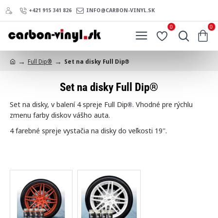
+421 915 341 826
INFO@CARBON-VINYL.SK
0
0
Full Dip®
Set na disky Full Dip®
h
o
Set na disky Full Dip®
m
e
Set na disky, v balení 4 spreje Full Dip
. Vhodné pre rýchlu
®
zmenu farby diskov vášho auta.
4 farebné spreje vystačia na disky do veľkosti 19''.