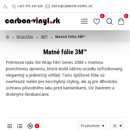
+421 915 341 826
INFO@CARBON-VINYL.SK
0
0
Wrap fólie
3M™
Matné fólie 3M™
h
o
Matné fólie 3M™
m
e
Prémiová rada 3M Wrap Film Series 2080 s matnou
povrchovou úpravou, ktorá dodá vášmu vozidlu sofistikovaný,
elegantný a jedinečný vzhľad. Tieto špičkové fólie sú
navrhnuté nielen pre bezchybný styling, ale aj pre dlhodobú
ochranu pôvodného laku pred kamienkami, UV žiarením a
drobnými škrabancami.
0