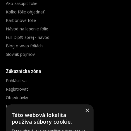
Ako zakúpiť fólie
Koľko fólie objednať
Karbónové fólie
Návod na lepenie fólie
Full Dip® sprej - návod
Blog o wrap fóliách
Slovník pojmov
Zákaznícka zóna
Prihlásiť sa
Registrovať
Objednávky
Reklamácia / vrátenie tovaru
×
Zrušenie objednávky
Táto webová lokalita
používa súbory cookie.
Táto webová lokalita používa súbory cookie