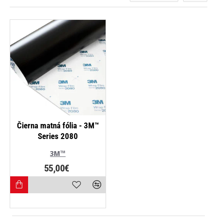
NOVINKA
Čierna matná fólia - 3M™
Series 2080
3M™
55,00€