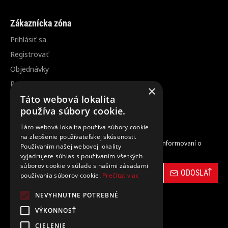
Zákaznícka zóna
Prihlásiť sa
Registrovať
Objednávky
Reklamácia / vrátenie tovaru
×
Zrušenie objednávky
Táto webová lokalita
používa súbory cookie.
Odber noviniek
Táto webová lokalita používa súbory cookie
na zlepšenie používateľskej skúsenosti.
Zaregistrujte sa do nášho odberu noviniek a buďte informovaní o
Používaním našej webovej lokality
novinkách a propagačných akciách.
vyjadrujete súhlas s používaním všetkých
súborov cookie v súlade s našimi zásadami
ODOSLAŤ
používania súborov cookie.
Prečítať viac
NEVYHNUTNE POTREBNÉ
VÝKONNOSŤ
CIELENIE