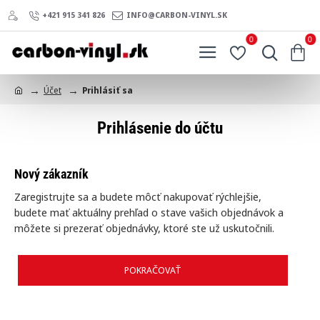
+421 915 341 826
INFO@CARBON-VINYL.SK
0
0
Účet
Prihlásiť sa
h
o
Prihlásenie do účtu
m
e
Nový zákazník
Zaregistrujte sa a budete môcť nakupovať rýchlejšie,
budete mať aktuálny prehľad o stave vašich objednávok a
môžete si prezerať objednávky, ktoré ste už uskutočnili.
POKRAČOVAŤ