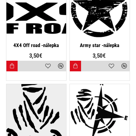
4X4 Off road -nálepka
Army star -nálepka
3,50€
3,50€