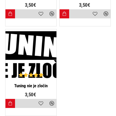
3,50€
3,50€
NAJPREDÁVANEJŠIE
Tuning nie je zločin
3,50€