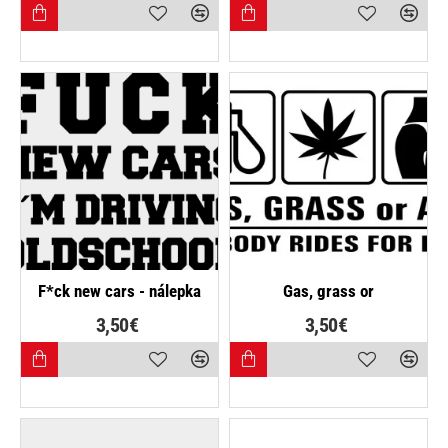
F*ck new cars - nálepka
Gas, grass or
3,50€
3,50€