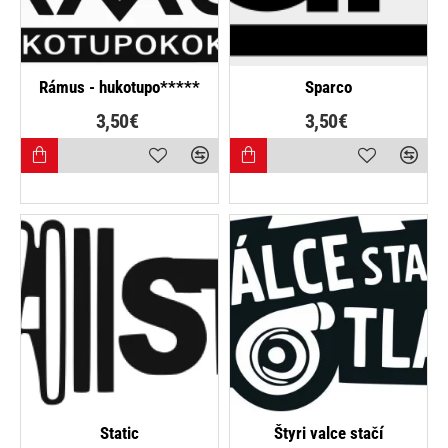
Rámus - hukotupo*****
Sparco
3,50€
3,50€
NAJPREDÁVANEJŠIE
Static
Štyri valce stačí