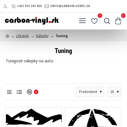
+421 915 341 826
INFO@CARBON-VINYL.SK
0
0
Lifestyle
Nálepky
Tuning
h
o
Tuning
m
e
Tunigové nálepky na auto.
0