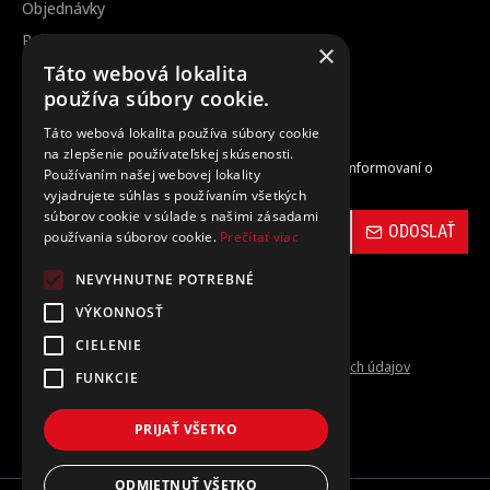
Objednávky
Reklamácia / vrátenie tovaru
×
Zrušenie objednávky
Táto webová lokalita
používa súbory cookie.
Odber noviniek
Táto webová lokalita používa súbory cookie
na zlepšenie používateľskej skúsenosti.
Zaregistrujte sa do nášho odberu noviniek a buďte informovaní o
Používaním našej webovej lokality
novinkách a propagačných akciách.
vyjadrujete súhlas s používaním všetkých
súborov cookie v súlade s našimi zásadami
ODOSLAŤ
používania súborov cookie.
Prečítať viac
NEVYHNUTNE POTREBNÉ
VÝKONNOSŤ
CIELENIE
Prečítal(a) som si a súhlasím s
Ochrana osobných údajov
FUNKCIE
PRIJAŤ VŠETKO
ODMIETNUŤ VŠETKO