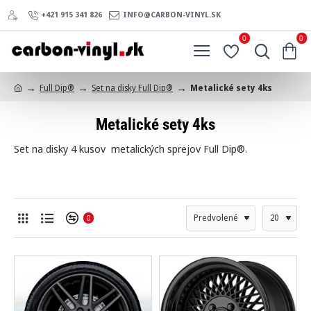
+421 915 341 826
INFO@CARBON-VINYL.SK
0
0
Full Dip®
Set na disky Full Dip®
Metalické sety 4ks
h
o
Metalické sety 4ks
m
e
Set na disky 4 kusov metalických sprejov Full Dip®.
0