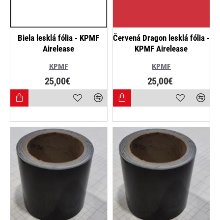
NAJPREDÁVANEJŠIE
Biela lesklá fólia - KPMF
Červená Dragon lesklá fólia -
Airelease
KPMF Airelease
KPMF
KPMF
25,00€
25,00€