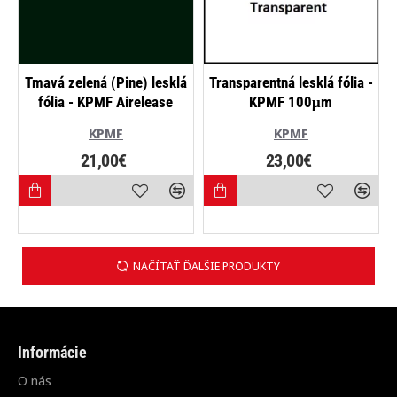
NAJPREDÁVANEJŠIE
Tmavá zelená (Pine) lesklá
Transparentná lesklá fólia -
fólia - KPMF Airelease
KPMF 100μm
KPMF
KPMF
21,00€
23,00€
NAČÍTAŤ ĎALŠIE PRODUKTY
Informácie
O nás