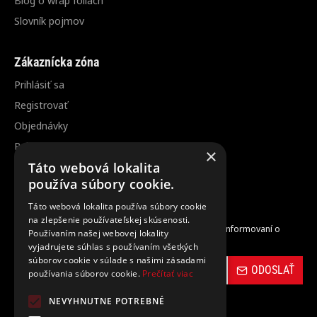
Slovník pojmov
Zákaznícka zóna
Prihlásiť sa
Registrovať
Objednávky
Reklamácia / vrátenie tovaru
×
Zrušenie objednávky
Táto webová lokalita
používa súbory cookie.
Odber noviniek
Táto webová lokalita používa súbory cookie
na zlepšenie používateľskej skúsenosti.
Zaregistrujte sa do nášho odberu noviniek a buďte informovaní o
Používaním našej webovej lokality
novinkách a propagačných akciách.
vyjadrujete súhlas s používaním všetkých
súborov cookie v súlade s našimi zásadami
ODOSLAŤ
používania súborov cookie.
Prečítať viac
NEVYHNUTNE POTREBNÉ