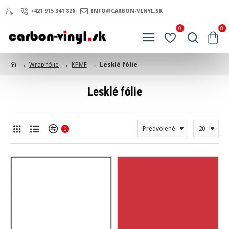
+421 915 341 826
INFO@CARBON-VINYL.SK
0
0
Wrap fólie
KPMF
Lesklé fólie
h
o
Lesklé fólie
m
e
0