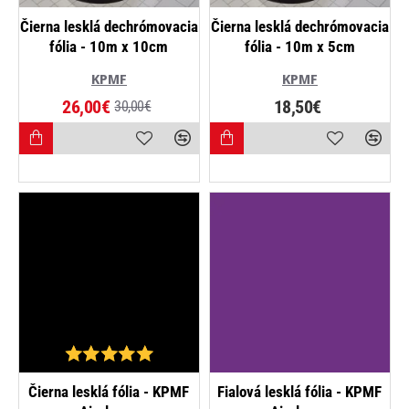
NAJPREDÁVANEJŠIE
NAJPREDÁVANEJŠIE
Čierna lesklá dechrómovacia
Čierna lesklá dechrómovacia
fólia - 10m x 10cm
fólia - 10m x 5cm
-13%
KPMF
KPMF
26,00€
18,50€
30,00€
NAJPREDÁVANEJŠIE
NOVINKA
Čierna lesklá fólia - KPMF
Fialová lesklá fólia - KPMF