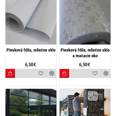
NAJPREDÁVANEJŠIE
Piesková fólia, mliečne sklo
Piesková fólia, mliečne sklo
a mačacie oko
6,50€
6,50€