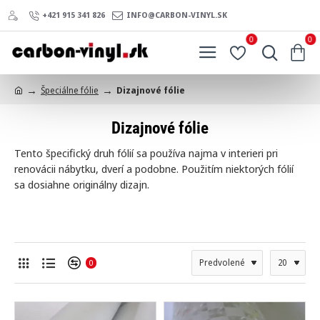
+421 915 341 826
INFO@CARBON-VINYL.SK
0
0
Špeciálne fólie
Dizajnové fólie
h
o
Dizajnové fólie
m
e
Tento špecifický druh fólií sa používa najma v interieri pri
renovácii nábytku, dverí a podobne. Použitím niektorých fólií
sa dosiahne originálny dizajn.
0