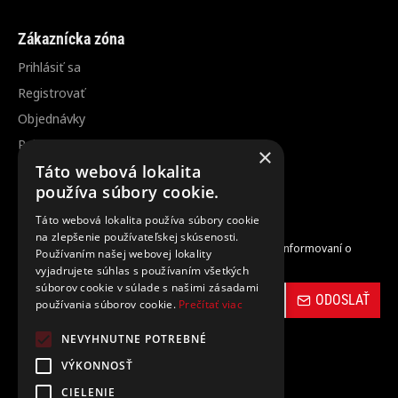
Zákaznícka zóna
Prihlásiť sa
Registrovať
Objednávky
Reklamácia / vrátenie tovaru
×
Zrušenie objednávky
Táto webová lokalita
používa súbory cookie.
Odber noviniek
Táto webová lokalita používa súbory cookie
na zlepšenie používateľskej skúsenosti.
Zaregistrujte sa do nášho odberu noviniek a buďte informovaní o
Používaním našej webovej lokality
novinkách a propagačných akciách.
vyjadrujete súhlas s používaním všetkých
súborov cookie v súlade s našimi zásadami
ODOSLAŤ
používania súborov cookie.
Prečítať viac
NEVYHNUTNE POTREBNÉ
VÝKONNOSŤ
CIELENIE