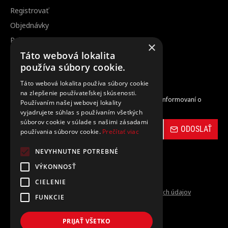
Registrovať
Objednávky
Reklamácia / vrátenie tovaru
×
Zrušenie objednávky
Táto webová lokalita
používa súbory cookie.
Odber noviniek
Táto webová lokalita používa súbory cookie
na zlepšenie používateľskej skúsenosti.
Zaregistrujte sa do nášho odberu noviniek a buďte informovaní o
Používaním našej webovej lokality
novinkách a propagačných akciách.
vyjadrujete súhlas s používaním všetkých
súborov cookie v súlade s našimi zásadami
ODOSLAŤ
používania súborov cookie.
Prečítať viac
NEVYHNUTNE POTREBNÉ
VÝKONNOSŤ
CIELENIE
Prečítal(a) som si a súhlasím s
Ochrana osobných údajov
FUNKCIE
PRIJAŤ VŠETKO