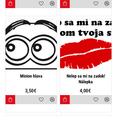
NAJPREDÁVANEJŠIE
Minion hlava
Nelep sa mi na zadok!
Nálepka
3,50€
4,00€