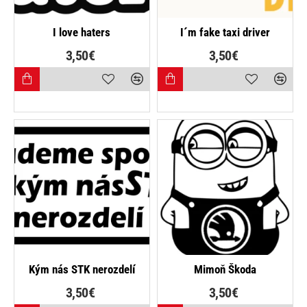
I love haters
I´m fake taxi driver
3,50€
3,50€
NAJPREDÁVANEJŠIE
Kým nás STK nerozdelí
Mimoň Škoda
3,50€
3,50€