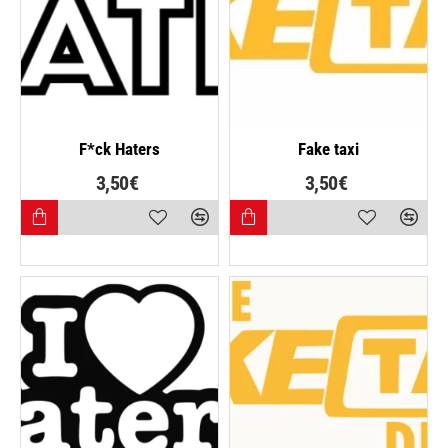
NAJPREDÁVANEJŠIE
F*ck Haters
Fake taxi
3,50€
3,50€