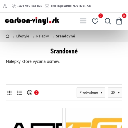
+421 915 341 826
INFO@CARBON-VINYL.SK
0
0
Lifestyle
Nálepky
Srandovné
h
o
Srandovné
m
e
Nálepky ktoré vyčaria úsmev.
0