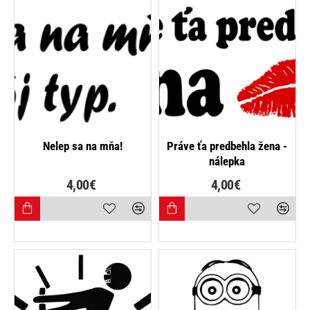
NAJPREDÁVANEJŠIE
NAJPREDÁVANEJŠIE
Nelep sa na mňa!
Práve ťa predbehla žena -
nálepka
4,00€
4,00€