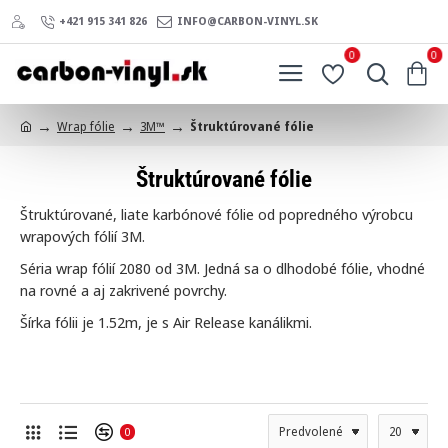
+421 915 341 826
INFO@CARBON-VINYL.SK
0
0
Wrap fólie
3M™
Štruktúrované fólie
h
o
Štruktúrované fólie
m
e
Štruktúrované, liate karbónové fólie od popredného výrobcu
wrapových fólií 3M.
Séria wrap fólií 2080 od 3M. Jedná sa o dlhodobé fólie, vhodné
na rovné a aj zakrivené povrchy.
Šírka fólii je 1.52m, je s Air Release kanálikmi.
0