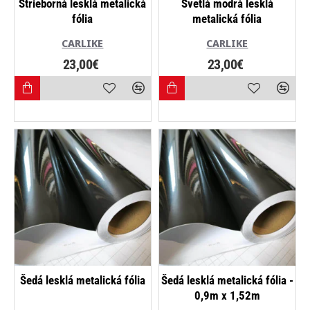
Strieborná lesklá metalická
Svetlá modrá lesklá
fólia
metalická fólia
CARLIKE
CARLIKE
23,00€
23,00€
NOVINKA
Šedá lesklá metalická fólia
Šedá lesklá metalická fólia -
0,9m x 1,52m
-24%