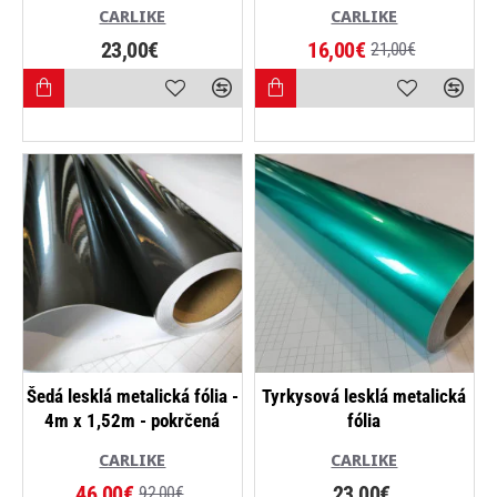
CARLIKE
CARLIKE
23,00€
16,00€
21,00€
NOVINKA
Šedá lesklá metalická fólia -
Tyrkysová lesklá metalická
4m x 1,52m - pokrčená
fólia
-50%
CARLIKE
CARLIKE
46,00€
23,00€
92,00€