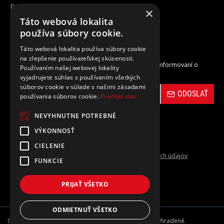
Reklamácia / vrátenie tovaru
×
Zrušenie objednávky
Táto webová lokalita
používa súbory cookie.
Odber noviniek
Táto webová lokalita používa súbory cookie
na zlepšenie používateľskej skúsenosti.
Zaregistrujte sa do nášho odberu noviniek a buďte informovaní o
Používaním našej webovej lokality
novinkách a propagačných akciách.
vyjadrujete súhlas s používaním všetkých
súborov cookie v súlade s našimi zásadami
ODOSLAŤ
používania súborov cookie.
Prečítať viac
NEVYHNUTNE POTREBNÉ
VÝKONNOSŤ
CIELENIE
Prečítal(a) som si a súhlasím s
Ochrana osobných údajov
FUNKCIE
PRIJAŤ VŠETKO
ODMIETNUŤ VŠETKO
Copyright © 2024-26, carbon-vinyl.sk, Všetky práva vyhradené.