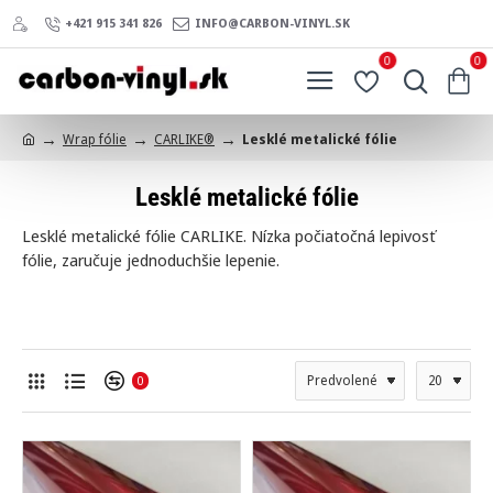
+421 915 341 826
INFO@CARBON-VINYL.SK
0
0
Wrap fólie
CARLIKE®
Lesklé metalické fólie
h
o
Lesklé metalické fólie
m
e
Lesklé metalické fólie CARLIKE. Nízka počiatočná lepivosť
fólie, zaručuje jednoduchšie lepenie.
0