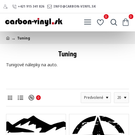
+421 915 341 826
INFO@CARBON-VINYL.SK
0
0
Tuning
h
o
Tuning
m
e
Tunigové nálepky na auto.
0