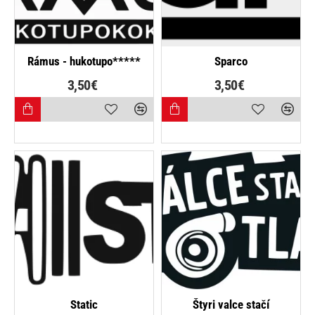
Rámus - hukotupo*****
Sparco
3,50€
3,50€
NAJPREDÁVANEJŠIE
Static
Štyri valce stačí