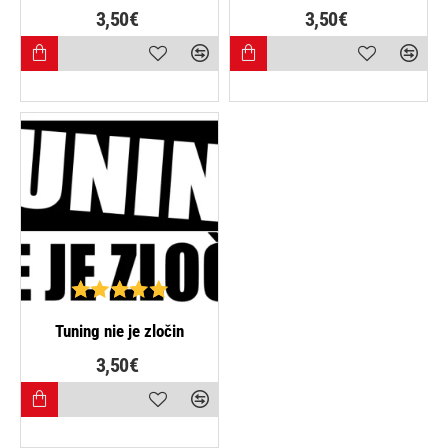
3,50€
3,50€
NAJPREDÁVANEJŠIE
Tuning nie je zločin
3,50€