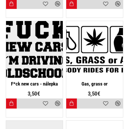
F*ck new cars - nálepka
Gas, grass or
3,50€
3,50€