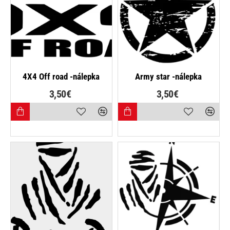
4X4 Off road -nálepka
Army star -nálepka
3,50€
3,50€