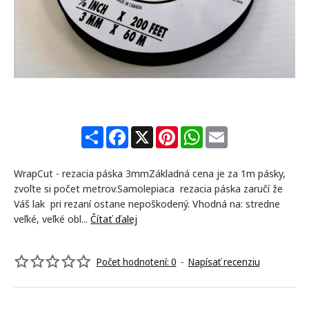
NAJPREDÁVANEJŠIE
S
F
X
P
W
E
h
a
i
h
m
a
c
n
a
a
r
e
t
t
i
WrapCut - rezacia páska 3mmZákladná cena je za 1m pásky,
e
b
e
s
l
o
r
A
zvoľte si počet metrov.Samolepiaca rezacia páska zaručí že
o
e
p
Váš lak pri rezaní ostane nepoškodený. Vhodná na: stredne
k
s
p
veľké, veľké obl...
Čítať ďalej
t
Počet hodnotení: 0
-
Napísať recenziu