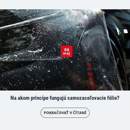
04
máj
Na akom princípe fungujú samozaceľovacie fólie?
POKRAČOVAŤ V ČÍTANÍ