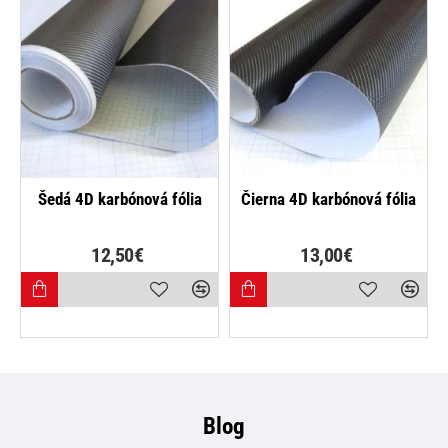
NAJPREDÁVANEJŠIE
NAJPREDÁVANEJŠIE
Šedá 4D karbónová fólia
Čierna 4D karbónová fólia
12,50€
13,00€
Blog