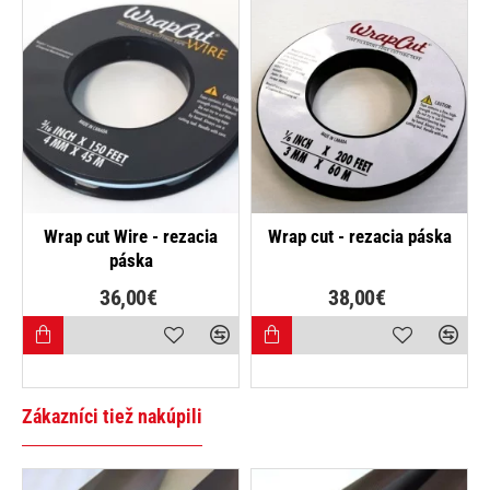
NAJPREDÁVANEJŠIE
Wrap cut Wire - rezacia
Wrap cut - rezacia páska
W
páska
36,00€
38,00€
Zákazníci tiež nakúpili