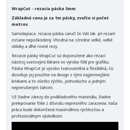
WrapCut - rezacia páska 3mm
Základná cena je za 1m pásky, zvoľte si počet
metrov.
Samolepiaca rezacia páska zaručí že Váš lak pri rezaní
ostane nepoškodený.
Vhodná na: stredne veľké, veľké
oblúky a dlhé rovné rezy.
Rezacie pásky WrapCut sú doporučené ako rezací
nástroj svetovými lídrami vo výrobe fólií pre grafiku.
Páska WrapCut je vysoko tvarovateľná a flexibilná, čo
dovoľuje jej použitie na design s tými najjemnejšími
krivkami a to všetko rýchlo, jednoducho a jedným
neprerušeným ťahom.
Už žiadne zárezy do podkladového materiálu, žiadne
prelepovanie fólie z dôvodu nepresného zarazenia. Vaša
práca bude dokončená maximálnou rýchlosťou a
profesionálnym výsledkom.