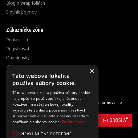
Blog o wrap fóliách
Slovník pojmov
Zákaznícka zóna
Prihlásiť sa
Registrovať
Objednávky
Reklamácia / vrátenie tovaru
×
Táto webová lokalita
Zrušenie objednávky
používa súbory cookie.
Táto webová lokalita používa súbory cookie
Odber noviniek
na zlepšenie používateľskej skúsenosti.
Zaregistrujte sa do nášho odberu noviniek a buďte informovaní o
Používaním našej webovej lokality
novinkách a propagačných akciách.
vyjadrujete súhlas s používaním všetkých
súborov cookie v súlade s našimi zásadami
ODOSLAŤ
používania súborov cookie.
Prečítať viac
NEVYHNUTNE POTREBNÉ