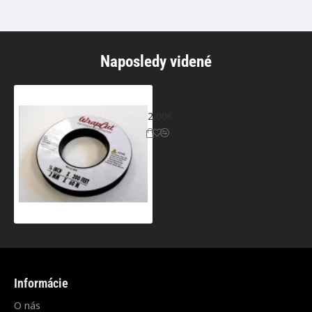
Naposledy videné
Wrap cut - rezacia páska - metráž
2,00€
Informácie
O nás