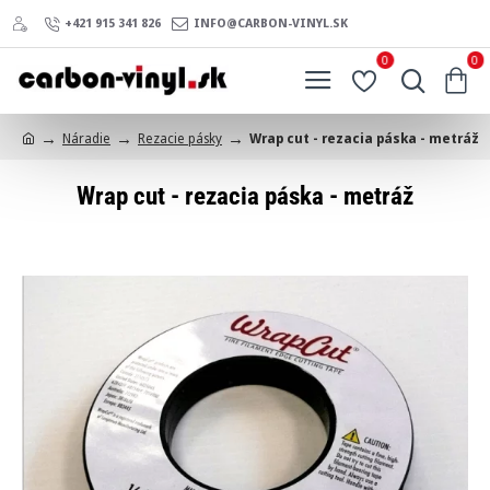
+421 915 341 826
INFO@CARBON-VINYL.SK
0
0
Náradie
Rezacie pásky
Wrap cut - rezacia páska - metráž
h
o
Wrap cut - rezacia páska - metráž
m
e