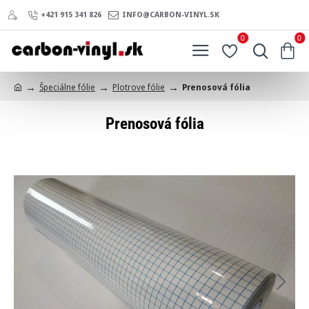
+421 915 341 826
INFO@CARBON-VINYL.SK
0
0
Špeciálne fólie
Plotrove fólie
Prenosová fólia
h
o
Prenosová fólia
m
e