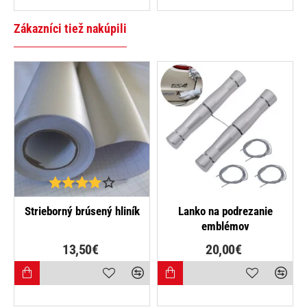
Zákazníci tiež nakúpili
NAJPREDÁVANEJŠIE
Strieborný brúsený hliník
Lanko na podrezanie
emblémov
13,50€
20,00€