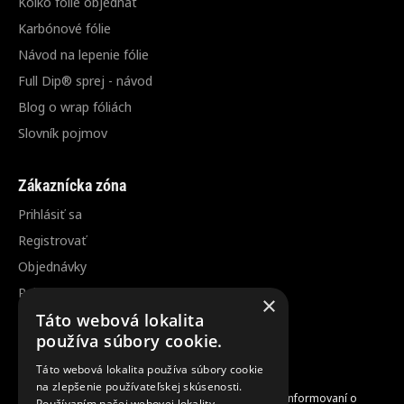
Koľko fólie objednať
Karbónové fólie
Návod na lepenie fólie
Full Dip® sprej - návod
Blog o wrap fóliách
Slovník pojmov
Zákaznícka zóna
Prihlásiť sa
Registrovať
Objednávky
Reklamácia / vrátenie tovaru
×
Táto webová lokalita
Zrušenie objednávky
používa súbory cookie.
Táto webová lokalita používa súbory cookie
Odber noviniek
na zlepšenie používateľskej skúsenosti.
Zaregistrujte sa do nášho odberu noviniek a buďte informovaní o
Používaním našej webovej lokality