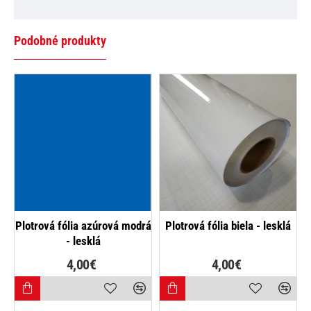
Podobné produkty
NAJPREDÁVANEJŠIE
Plotrová fólia azúrová modrá
Plotrová fólia biela - lesklá
- lesklá
4,00€
4,00€