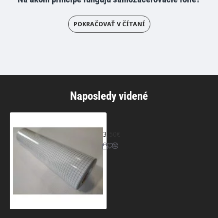
POKRAČOVAŤ V ČÍTANÍ
Naposledy videné
Prenosová fólia
3,50€