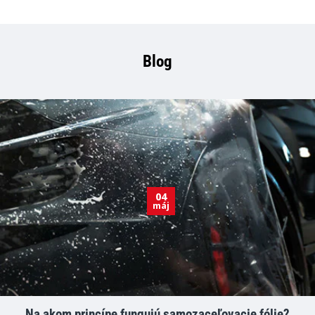
Blog
04
máj
Na akom princípe fungujú samozaceľovacie fólie?