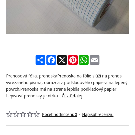
NAJPREDÁVANEJŠIE
S
F
X
P
W
E
h
a
i
h
m
a
c
n
a
a
r
e
t
t
i
Prenosová fólia, prenoskaPrenoska na fólie slúži na prenos
e
b
e
s
l
o
r
A
vyrezaného písma, obrazca z podkladového papiera na lepený
o
e
p
povrch.Prenoska má na strane lepidla podkladový papier.
k
s
p
Lepivosť prenosky je nízka...
Čítať ďalej
t
Počet hodnotení: 0
-
Napísať recenziu