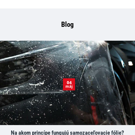
Blog
04
máj
Na akom princípe fungujú samozaceľovacie fólie?