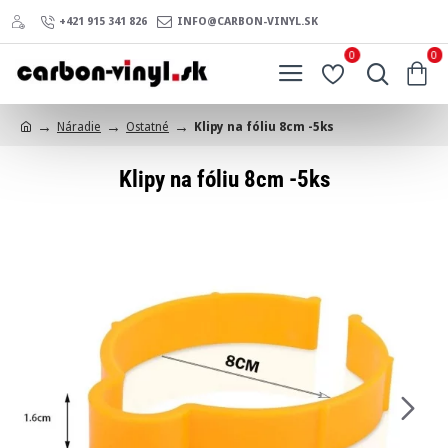
+421 915 341 826
INFO@CARBON-VINYL.SK
0
0
Náradie
Ostatné
Klipy na fóliu 8cm -5ks
h
o
Klipy na fóliu 8cm -5ks
m
e