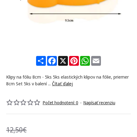
-32%
S
F
X
P
W
E
h
a
i
h
m
a
c
n
a
a
r
e
t
t
i
Klipy na fóliu 8cm - 5ks 5ks elastických klipov na fólie, priemer
e
b
e
s
l
o
r
A
8cm Set 5ks v balení ...
Čítať ďalej
o
e
p
k
s
p
t
Počet hodnotení: 0
-
Napísať recenziu
12,50€