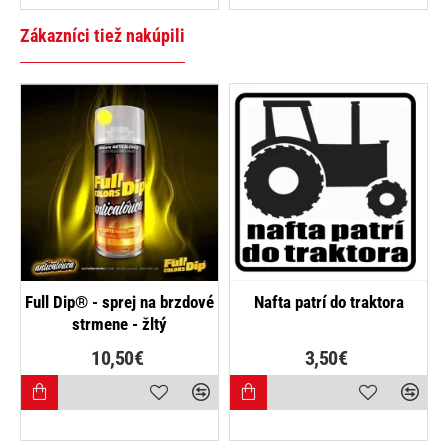
Zákazníci tiež nakúpili
Full Dip® - sprej na brzdové
Nafta patrí do traktora
strmene - žltý
10,50€
3,50€