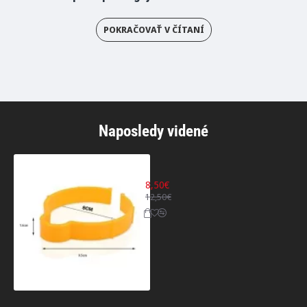
POKRAČOVAŤ V ČÍTANÍ
Naposledy videné
Klipy na fóliu 8cm -5ks
8,50€
12,50€