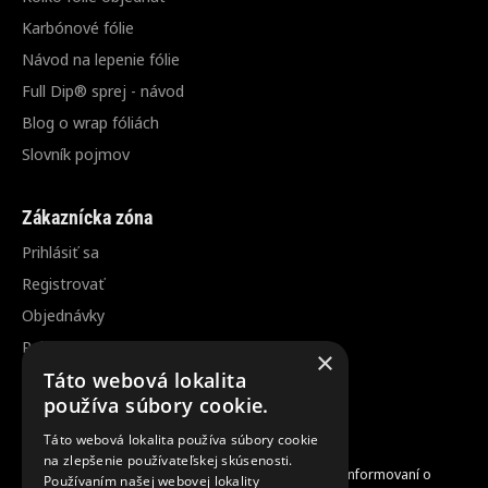
Karbónové fólie
Návod na lepenie fólie
Full Dip® sprej - návod
Blog o wrap fóliách
Slovník pojmov
Zákaznícka zóna
Prihlásiť sa
Registrovať
Objednávky
Reklamácia / vrátenie tovaru
×
Táto webová lokalita
Zrušenie objednávky
používa súbory cookie.
Táto webová lokalita používa súbory cookie
Odber noviniek
na zlepšenie používateľskej skúsenosti.
Zaregistrujte sa do nášho odberu noviniek a buďte informovaní o
Používaním našej webovej lokality