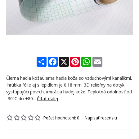
-35%
S
F
X
P
W
E
h
a
i
h
m
a
c
n
a
a
r
e
t
t
i
Čierna hadia kožaČierna hadia koža so vzduchovými kanálikmi,
e
b
e
s
l
o
r
A
hrúbka fólie aj s lepidlom je 0.18 mm. 3D reliefny na dotyk
o
e
p
vystupujúci povrch, imitácia hadej kože. Teplotná odolnosť od
k
s
p
-30°C do +80...
Čítať ďalej
t
Počet hodnotení: 0
-
Napísať recenziu