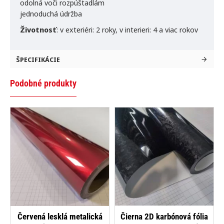
odolná voči rozpúštadlám
jednoduchá údržba
Životnosť
:
v exteriéri: 2 roky,
v interieri: 4 a viac rokov
ŠPECIFIKÁCIE
Podobné produkty
-18%
NOVINKA
Červená lesklá metalická
Čierna 2D karbónová fólia