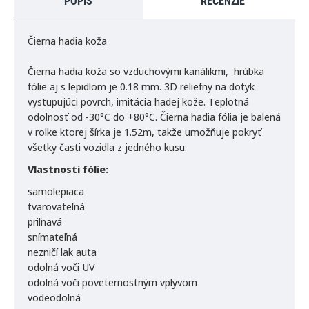
POPIS
RECENZIE
Čierna hadia koža
Čierna hadia koža
so vzduchovými kanálikmi, hrúbka
fólie aj s lepidlom je 0.18 mm. 3D reliefny na dotyk
vystupujúci povrch, imitácia hadej kože. Teplotná
odolnosť od -30°C do +80°C. Čierna hadia fólia je balená
v rolke ktorej šírka je 1.52m, takže umožňuje pokryť
všetky časti vozidla z jedného kusu.
Vlastnosti fólie:
samolepiaca
tvarovateľná
priľnavá
snímateľná
nezničí lak auta
odolná voči UV
odolná voči poveternostným vplyvom
vodeodolná