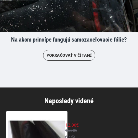
Na akom princípe fungujú samozaceľovacie fólie?
POKRAČOVAŤ V ČÍTANÍ
Naposledy videné
Čierna hadia koža
12,00€
18,50€