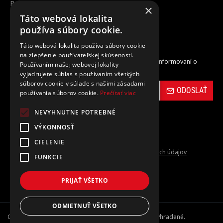
Reklamácia / vrátenie tovaru
×
Táto webová lokalita
Zrušenie objednávky
používa súbory cookie.
Táto webová lokalita používa súbory cookie
Odber noviniek
na zlepšenie používateľskej skúsenosti.
Zaregistrujte sa do nášho odberu noviniek a buďte informovaní o
Používaním našej webovej lokality
novinkách a propagačných akciách.
vyjadrujete súhlas s používaním všetkých
súborov cookie v súlade s našimi zásadami
ODOSLAŤ
používania súborov cookie.
Prečítať viac
NEVYHNUTNE POTREBNÉ
VÝKONNOSŤ
CIELENIE
Prečítal(a) som si a súhlasím s
Ochrana osobných údajov
FUNKCIE
PRIJAŤ VŠETKO
ODMIETNUŤ VŠETKO
Copyright © 2024-26, carbon-vinyl.sk, Všetky práva vyhradené.