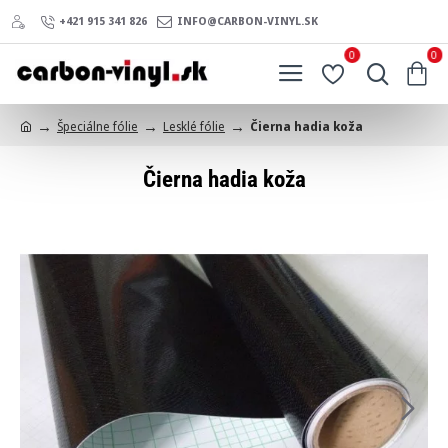
+421 915 341 826
INFO@CARBON-VINYL.SK
0
0
Špeciálne fólie
Lesklé fólie
Čierna hadia koža
h
o
Čierna hadia koža
m
e