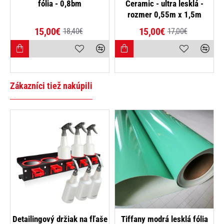
fólia - 0,8bm
Ceramic - ultra lesklá -
-12%
rozmer 0,55m x 1,5m
15,00€
15,00€
18,40€
17,00€
Zákazníci tiež nakúpili
Detailingový držiak na fľaše
Tiffany modrá lesklá fólia
Po