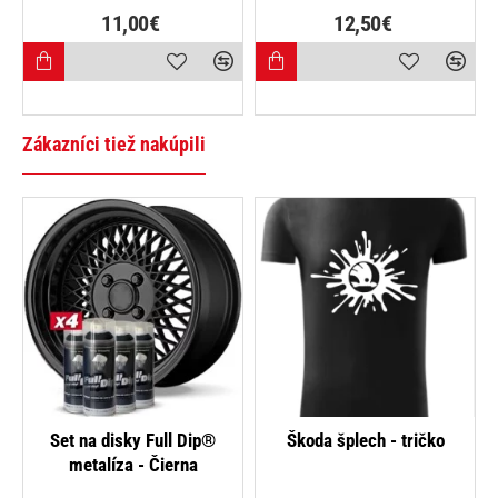
11,00€
12,50€
Zákazníci tiež nakúpili
-15%
Set na disky Full Dip®
Škoda šplech - tričko
metalíza - Čierna