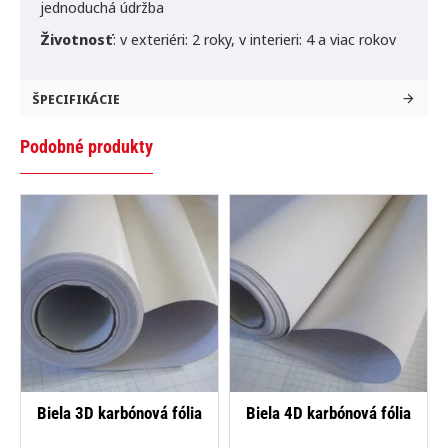
jednoduchá údržba
Životnosť
:
v exteriéri: 2 roky,
v interieri: 4 a viac rokov
ŠPECIFIKÁCIE
Podobné produkty
NAJPREDÁVANEJŠIE
NAJPREDÁVANEJŠIE
Biela 3D karbónová fólia
Biela 4D karbónová fólia