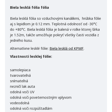
Biela lesklá fólia fólia
Biela lesklá fólia so vzduchovými kanálikmi, hrúbka fólie
aj s lepidlom je 0.12 mm. Teplotná odolnosť od -30°C
do +80°C. Biela lesklá fólia je balená v rolke ktorej šírka
je 1.52m, takže umožňuje pokryť všetky časti vozidla z
jedného kusu.
Alternatívne lesklé fólie:
Biela lesklá od KPMF
.
Vlastnosti lesklej fólie:
samolepiaca
tvarovateľná
snímateľná
nezničí lak auta
odolná voči UV
odolná voči poveternostným vplyvom
vodeodolná
odolná voči rozpúštadlám