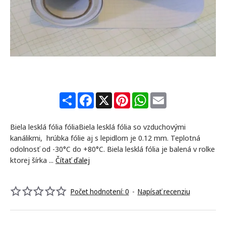
NAJPREDÁVANEJŠIE
S
F
X
P
W
E
h
a
i
h
m
a
c
n
a
a
r
e
t
t
i
Biela lesklá fólia fóliaBiela lesklá fólia so vzduchovými
e
b
e
s
l
o
r
A
kanálikmi, hrúbka fólie aj s lepidlom je 0.12 mm. Teplotná
o
e
p
odolnosť od -30°C do +80°C. Biela lesklá fólia je balená v rolke
k
s
p
ktorej šírka ...
Čítať ďalej
t
Počet hodnotení: 0
-
Napísať recenziu