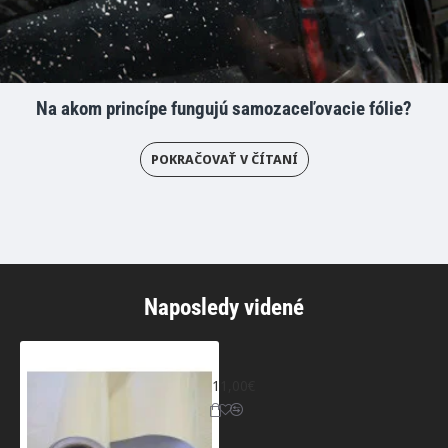
Na akom princípe fungujú samozaceľovacie fólie?
POKRAČOVAŤ V ČÍTANÍ
Naposledy videné
Biela lesklá fólia
11,00€