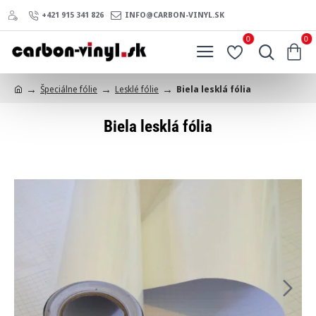
+421 915 341 826
INFO@CARBON-VINYL.SK
0
0
Špeciálne fólie
Lesklé fólie
Biela lesklá fólia
h
o
Biela lesklá fólia
m
e