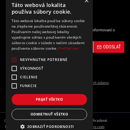
×
Táto webová lokalita
Zrušenie objednávky
používa súbory cookie.
Táto webová lokalita používa súbory cookie
Odber noviniek
na zlepšenie používateľskej skúsenosti.
Zaregistrujte sa do nášho odberu noviniek a buďte informovaní o
Používaním našej webovej lokality
novinkách a propagačných akciách.
vyjadrujete súhlas s používaním všetkých
súborov cookie v súlade s našimi zásadami
ODOSLAŤ
používania súborov cookie.
Prečítať viac
NEVYHNUTNE POTREBNÉ
VÝKONNOSŤ
CIELENIE
Prečítal(a) som si a súhlasím s
Ochrana osobných údajov
FUNKCIE
PRIJAŤ VŠETKO
ODMIETNUŤ VŠETKO
Copyright © 2024-26, carbon-vinyl.sk, Všetky práva vyhradené.
ZOBRAZIŤ PODROBNOSTI
Tvorba internetových obchodov od
opencart-solutions.com