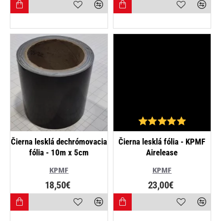
NAJPREDÁVANEJŠIE
NAJPREDÁVANEJŠIE
Čierna lesklá dechrómovacia
Čierna lesklá fólia - KPMF
fólia - 10m x 5cm
Airelease
KPMF
KPMF
18,50€
23,00€