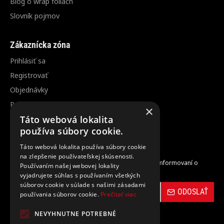
Blog o wrap fóliách
Slovník pojmov
Zákaznícka zóna
Prihlásiť sa
Registrovať
Objednávky
Reklamácia / vrátenie tovaru
×
Zrušenie objednávky
Táto webová lokalita
používa súbory cookie.
Odber noviniek
Táto webová lokalita používa súbory cookie
na zlepšenie používateľskej skúsenosti.
Zaregistrujte sa do nášho odberu noviniek a buďte informovaní o
Používaním našej webovej lokality
novinkách a propagačných akciách.
vyjadrujete súhlas s používaním všetkých
súborov cookie v súlade s našimi zásadami
ODOSLAŤ
používania súborov cookie.
Prečítať viac
NEVYHNUTNE POTREBNÉ