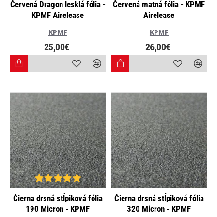
Červená Dragon lesklá fólia -
Červená matná fólia - KPMF
KPMF Airelease
Airelease
KPMF
KPMF
25,00€
26,00€
NAJPREDÁVANEJŠIE
Čierna drsná stĺpiková fólia
Čierna drsná stĺpiková fólia
190 Micron - KPMF
320 Micron - KPMF