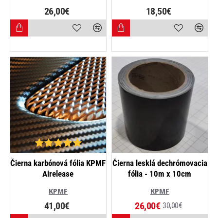
26,00€
18,50€
NAJPREDÁVANEJŠIE
NAJPREDÁVANEJŠIE
Čierna karbónová fólia KPMF
Čierna lesklá dechrómovacia
Airelease
fólia - 10m x 10cm
-13%
KPMF
KPMF
41,00€
26,00€
30,00€