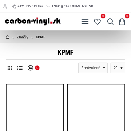
+421 915 341 826
INFO@CARBON-VINYL.SK
0
0
Značky
KPMF
h
o
KPMF
m
e
0