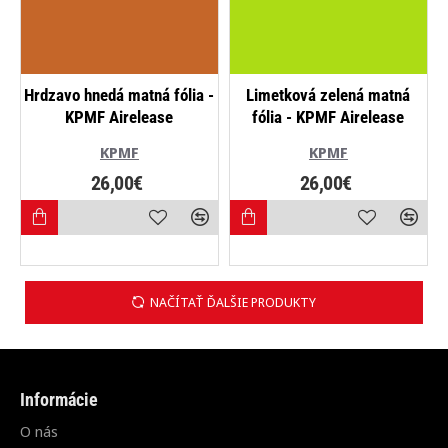
NOVINKA
Hrdzavo hnedá matná fólia -
Limetková zelená matná
KPMF Airelease
fólia - KPMF Airelease
KPMF
KPMF
26,00€
26,00€
NAČÍTAŤ ĎALŠIE PRODUKTY
Informácie
O nás