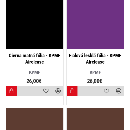
NAJPREDÁVANEJŠIE
NOVINKA
Čierna matná fólia - KPMF
Fialová lesklá fólia - KPMF
Airelease
Airelease
KPMF
KPMF
26,00€
26,00€